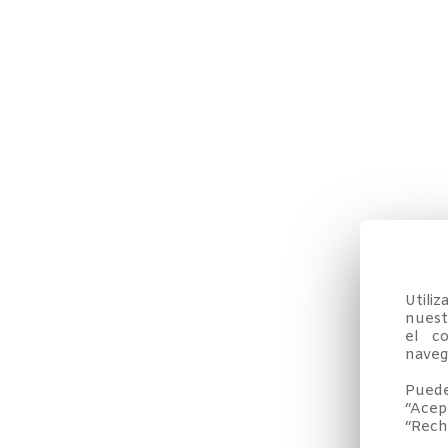
Utili
nuestr
el co
navega
Puede
“Acep
“Rech