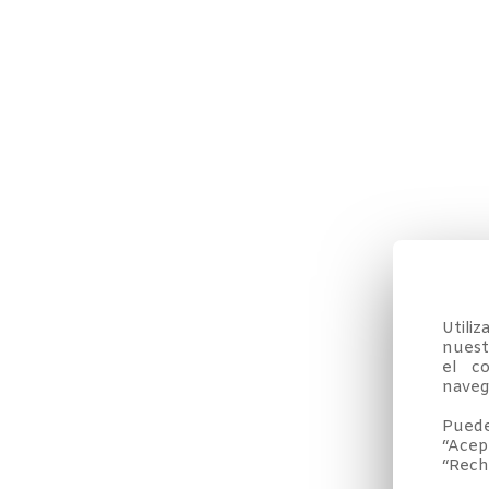
Utili
nuestr
el co
navega
Puede
“Acep
“Rech