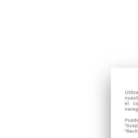
Utili
nuestr
el co
navega
Puede
“Acep
“Rech