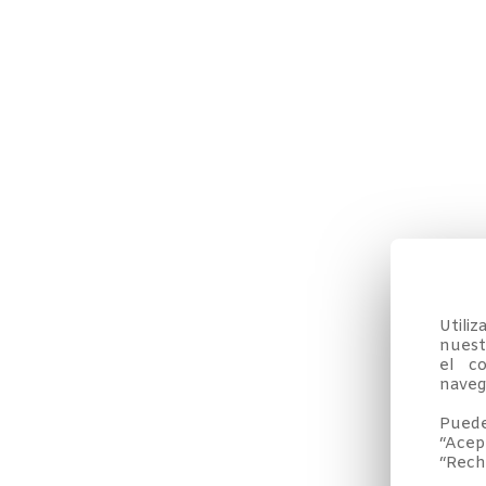
Utili
nuestr
el co
navega
Puede
“Acep
“Rech