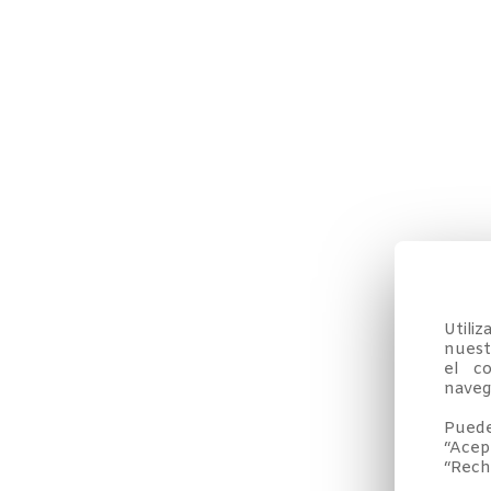
Utili
nuestr
el co
navega
Puede
“Acep
“Rech