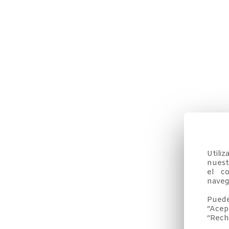
Utili
nuestr
el co
navega
Puede
“Acep
“Rech