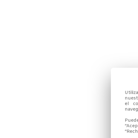
Utili
nuestr
el co
navega
Puede
“Acep
“Rech