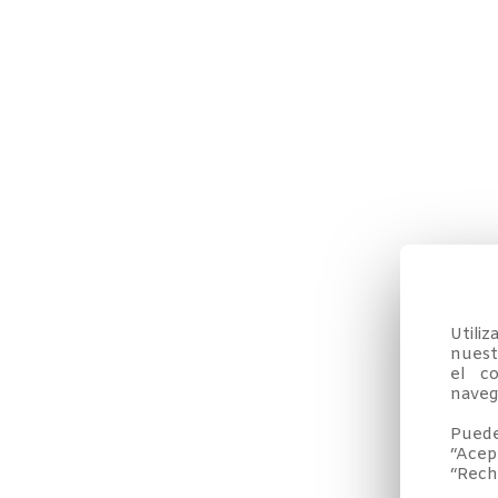
Utili
nuestr
el co
navega
Puede
“Acep
“Rech