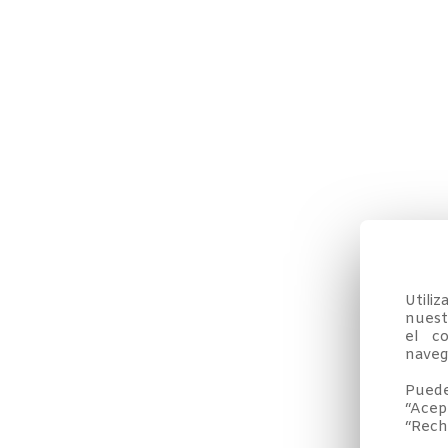
Utili
nuestr
el co
navega
Puede
“Acep
“Rech