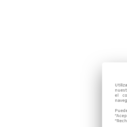
Utili
nuestr
el co
navega
Puede
“Acep
“Rech