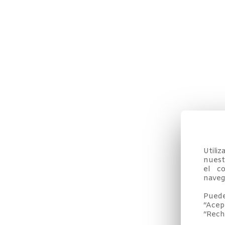
Utili
nuestr
el co
navega
Puede
“Acep
“Rech