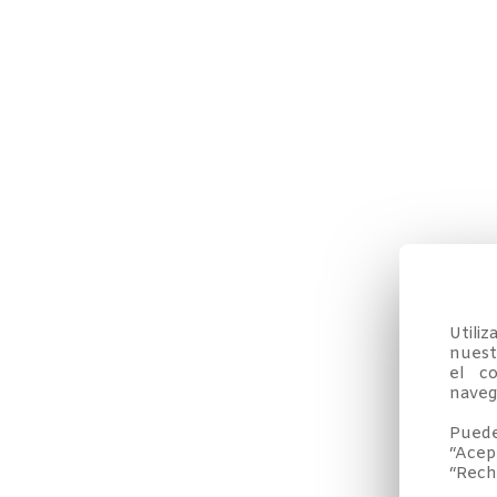
Utili
nuestr
el co
navega
Puede
“Acep
“Rech