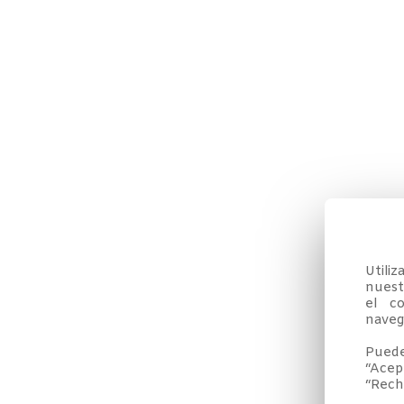
Utili
nuestr
el co
navega
Puede
“Acep
“Rech